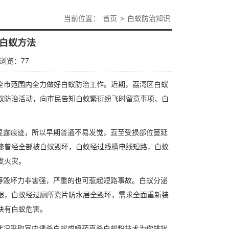
当前位置：
首页
>
白蚁防治知识
白蚁方法
浏览：
77
全市范围内全力做好白蚁防治工作。近期，荔湾区白蚁
蚁防治活动，向市民告知白蚁繁衍纷飞时留意事项、白
显露痕迹，所以早期普通不易发觉，直至受损部位蔓延
修曾经全部被白蚁毁坏，白蚁经过线槽电线短路，白蚁
发火灾。
等毁坏力非害强，严重的也可惹起短路事故。白蚁分泌
银，白蚁经过厕所瓷片防水层全毁坏，需求全面重新装
快有白蚁危害。
状况采取室内诱杀白蚁或喷药直杀白蚁粉技术为你排扰