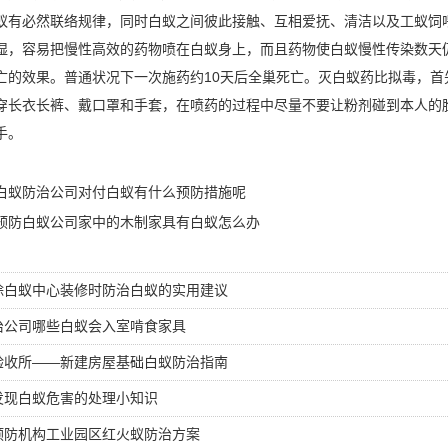
蚁有必然联络规律，同时白蚁之间彼此接触、互相爱抚、清洁以及工蚁饲
湿，容易把慢性高效的药物喷在白蚁身上，而且药物使白蚁慢性传染数天
亡的效果。普通状况下一次施药约10天后全巢死亡。灭白蚁药比拟毒，
穿长衣长裤、戴口罩和手套，在喷药的过程中尽量不要让粉剂碰到本人的
手。
白蚁防治公司对付白蚁有什么预防措施呢
预防白蚁公司家中的木制家具有白蚁怎么办
除白蚁中心装修时防治白蚁的实用建议
治公司哪些白蚁会入室啃食家具
验收所——新建房屋基础白蚁防治指南
发现白蚁危害的处理小知识
预防机构工业园区红火蚁防治方案