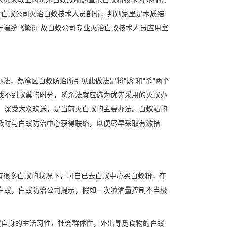
给白蚁公司灭治白蚁技术人员剖析，判别家里是木质结
开端纷飞繁衍,故白蚁公司专业
灭治白蚁
技术人员应用室
，荔湾区白蚁防治所引见此做法是将“诱”和“杀”两个
找不到蚁巢的时分，诱杀法就应选为优先采用的
灭蚁办
，深受大众欢送，是当前灭白蚁的主要办法。白蚁站的
及时与白蚁防治中心获得联络，以便尽早采取有效措
有很多白蚁的状况下，可自已去白蚁中心买白蚁粉，在
白蚁，白蚁防治公司提示，假如一次喷洒量控制不当极
蚁自身的生活习性，社会群体性，外出寻觅食物的白蚁