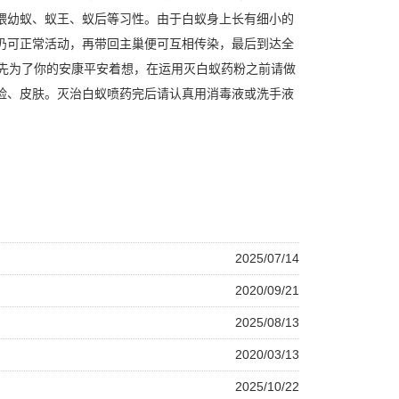
喂幼蚁、蚁王、蚁后等习性。由于白蚁身上长有细小的
仍可正常活动，再带回主巢便可互相传染，最后到达全
首先为了你的安康平安着想，在运用灭白蚁药粉之前请做
脸、皮肤。灭治白蚁喷药完后请认真用消毒液或洗手液
2025/07/14
2020/09/21
2025/08/13
2020/03/13
2025/10/22