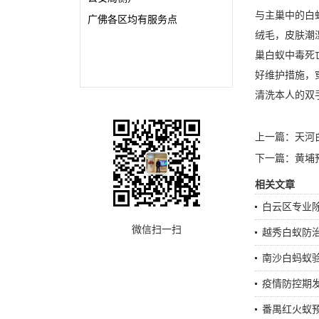
与主巢中的白
广佛各区均有服务点
绒毛，皮肤潮
巢白蚁中毒死
好维护措施，
清洗本人的双
上一篇：
天河
下一篇：
黄埔
相关文章
白云区专业
微信扫一扫
越秀白蚁防
南沙白蚂蚁
疫情防控期
番禺红火蚁