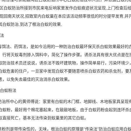
湾区白蚁防治所接到市民来电反响家里发作白蚁痕迹状况呈现,上门检查后
呈现回南天状况,招致室内白蚁巢在本应该活动频率很低的时分提早发育,并
其白蚁防治,到达了根治白蚁的效果,
法
饵法、药饵法，是如今沿用的一种防治白蚁最环保灭杀白蚁效果最好的办法
，行将灭蚁毒剂掺入饵料中，简化了操作步骤。诱杀法具有很大优点是在
蚁防治技术员还说说，诱杀法不毁坏建筑物，操作简单易行，污染环境少
白蚁危害的住户，一旦家中发现白蚁不要随意喷杀白蚁农药和杀虫剂，要
患，以免失去最佳的灭治消杀白蚁效果。
白蚁粉法
治所中心的黄师傅说：家里有白蚁的木门框、地脚线、木地板家具呈现
白蚁粉，最好用个棉花塞起来，在敲敲地板，由于白蚁药粉会起到连环杀
蚁直接死亡，基本无法传染到蚁巢里的其它白蚁。
粉剂是带传染性的，无味，根治白蚁的原理是“传染法”防治白蚁应用白