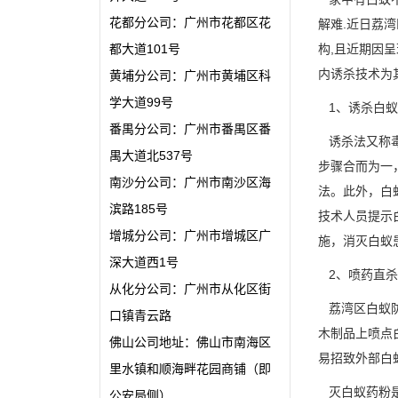
花都分公司：广州市花都区花
解难.近日荔
都大道101号
构,且近期因
内诱杀技术为
黄埔分公司：广州市黄埔区科
学大道99号
1、诱杀白蚁
番禺分公司：广州市番禺区番
诱杀法又称毒
禺大道北537号
步骤合而为一
南沙分公司：广州市南沙区海
法
。此外，白
滨路185号
技术人员提示
增城分公司：广州市增城区广
施，消灭白蚁
深大道西1号
2、喷药直杀
从化分公司：广州市从化区街
荔湾区白蚁防
口镇青云路
木制品上喷点
佛山公司地址：佛山市南海区
易招致外部白
里水镇和顺海畔花园商铺（即
灭白蚁药粉是
公安局侧）