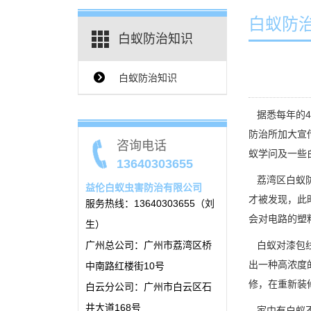
白蚁防
白蚁防治知识
白蚁防治知识
{$ClassName_en}
据悉每年的4
防治所加大宣
咨询电话
蚁学问及一些
13640303655
荔湾区白蚁
益伦白蚁虫害防治有限公司
才被发现，此
服务热线：13640303655（刘
会对电路的塑
生）
广州总公司：广州市荔湾区桥
白蚁对漆包线
出一种高浓度
中南路红楼街10号
修，在重新装
白云分公司：广州市白云区石
井大道168号
家中有白蚁不