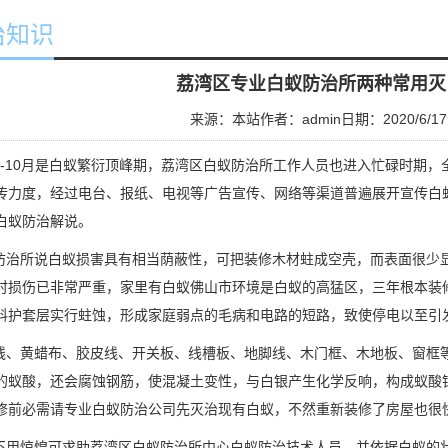
治知识
荔湾区专业白蚁防治所两种常用灭
来源：本站
作者：admin
日期：2020/6/17
-10月是白蚁繁衍顶峰期，荔湾区白蚁防治所工作人员也进入忙碌时期，
传力度，经过电台、报纸、电视等广告宣传、网络等渠道普遍展开宣传白
白蚁防治解说。
防治所
说白蚁损害具有相当荫蔽性，可把装修木材蛀成空壳，而表面很少
时损伤已非常严重，家里有白蚁佛山市环境是白蚁的高猛区，三年根本装
料护套层实行蛀蚀，形成家庭弱点的毛病和电路的短路，致使停电以至引
、黄蜡布、胶皮线、开关板、线槽板、地脚线、木门框、木地板、窗框
的蚁酸，还会腐蚀钢筋，使混凝土变性，与白银产生化学反响，构成蚁酸
修前必需请专业白蚁防治公司先灭治现有白蚁，不然重新装修了房屋也很
用惊惶可求助荔湾区白蚁防治所中心白蚁防治技术人员，并依据白蚁的