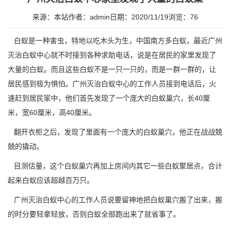
来源：本站
作者：admin
日期：2020/11/19
浏览：
76
白蚁是一种害虫，特地以吃木头为生，中国南方多白蚁，最近
广州
灭治白蚁中心
就不时接到各种求助电话，说是在居民的家里发现了
大量的白蚁。而且这些白蚁不是一只一只的，而是一群一群的，让
居民感到极为惧怕。广州灭治白蚁中心的工作人员接到电话后，火
速赶到居民家中，他们首先发现了一个庞大的
白蚁巢穴
，长40厘
米，宽60厘米，高40厘米。
翻开衣柜之后，发现了里面有一个庞大的白蚁巢穴，他正在战战兢
兢的撬动。
目测估量，这个白蚁巢穴再加上房间内其它一些白蚁聚居点，合计
起来白蚁应该超越百万只。
广州灭治白蚁中心的工作人员说要留神地把白蚁巢穴搬了出来，搬
的时分要轻拿轻放，否则白蚁全部跑出来了就省事了。