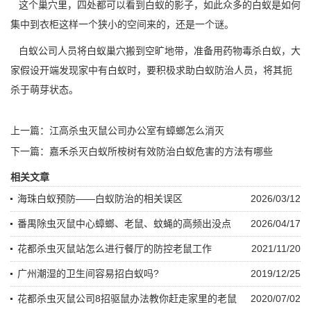
这个巢穴里，四处都可以看到白蚁的影子，如此众多的白蚁是如何
集中到衣柜这样一个狭小的空间来的，还是一个谜。
白蚁公司人员将白蚁巢穴搬到空旷地带，准备用药物毒杀白蚁，大
家假设开端发现家中有白蚁时，要积极求助
白蚁防治
人员，将其扼
杀于萌芽状态。
上一篇：
江高杀虫灭鼠公司办公室有蟑螂怎么消灭
下一篇：
嘉禾杀灭白蚁所桉树有效防治白蚁危害的方法有哪些
相关文章
海珠白蚁预防——白蚁防治的相关误区
2026/03/12
番禺除虫灭鼠中心蟑螂、老鼠、蚊蝇的高频出没点
2026/04/17
花都杀虫灭鼠站怎么进行餐厅的防控老鼠工作
2021/11/20
广州潮湿的卫生间容易招白蚁吗?
2019/12/25
花都杀虫灭鼠公司8招驱鼠办法教你赶走家里的老鼠
2020/07/02