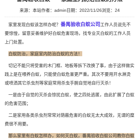
来源：本站
作者：admin
日期：2022/11/26
浏览：
24
番禺验收白蚁公司
家里发现白蚁该怎样办呢？
工作人员说先不
要惊惶，留意妥善维护好白蚁危害现场，找专业灭白蚁的工作人员
上门处置。
白蚁防治，家庭室内防治白蚁的方法！
切记不能只将受害的木门框、地板等拆下改换了事，由于这样做实
践上是在喂养白蚁，只能使白蚁危害更严重。其次不要用开水淋烫
或喷洒其它
杀虫剂
等家庭常用杀虫手腕自觉地自行灭杀！
一是由于自觉的灭杀会惊扰白蚁，使之四处逃匿，由此扩展了白蚁
的危害范围；
二是家用各类杀虫剂常常对荫蔽危害的白蚁无太大成效，无谓的糜
费很不用要。
那么家里有白蚁怎样办，如何灭白蚁，番禺验收白蚁公司教你白蚁