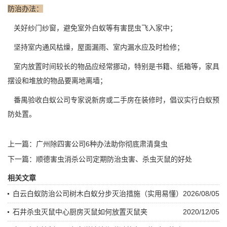
防治办法：
关好纱门纱窗，避免室外白蚁等
有害昆虫
飞入家中；
坚持室内通风枯燥，屋面漏雨、室内漏水应及时检修；
室内放置时间较长的物品应经常挪动，特别是书籍、纸箱等，家具
摆设和堆放的物品要离地离墙；
番禺验收白蚁公司专家说新房或二手房在装修时，倡议实行
白蚁预
防
处置。
上一篇：
广州除四害公司6种办法助你彻底肃清臭虫
下一篇：
顺德害虫消杀公司定期防治虫害、杀虫灭鼠的好处
相关文章
白云白蚁防治公司树木白蚁分步灭治措施（实用易懂）
2026/08/05
石井杀虫灭鼠中心厨房灭鼠如何放置灭鼠夹
2020/12/05