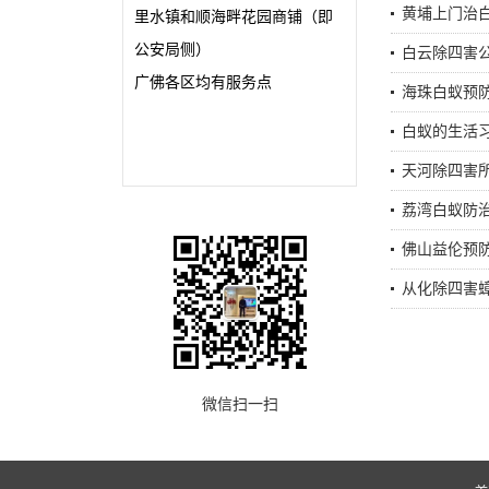
黄埔上门治
里水镇和顺海畔花园商铺（即
公安局侧）
白云除四害
广佛各区均有服务点
海珠白蚁预
白蚁的生活
天河除四害
荔湾白蚁防
佛山益伦预
从化除四害
微信扫一扫