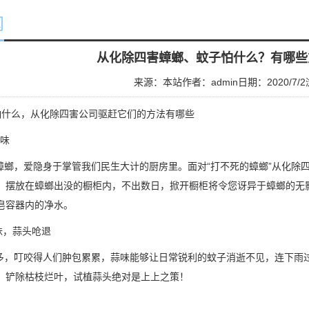
闻
从化除四害蟑螂、蚊子怕什么？有哪些
来源：本站
作者：admin
日期：2020/7/2
什么，
从化除四害公司
驱赶它们的方法有哪些
味
螂，爱隐身于掌管我们民生大计的厨房里。面对“打不死的蟑螂”从化除
，摆放在蟑螂出没的橱柜内，不出数日，掀开橱柜将令您讶异于蟑螂的无
皂容器内的净水。
味，蒜头呛退
，叮咬得人们肿包累累，蒜味能够让日常锐利的蚊子消逝不见，连下雨
、铲除枯枝烂叶，试植蒜头绝对是上上之策！
？