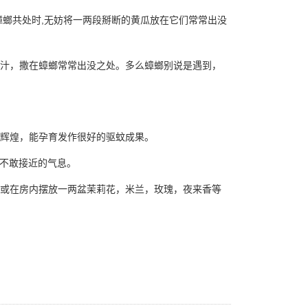
螂共处时,无妨将一两段掰断的黄瓜放在它们常常出没
汁，撒在蟑螂常常出没之处。多么蟑螂别说是遇到，
辉煌，能孕育发作很好的驱蚊成果。
子不敢接近的气息。
或在房内摆放一两盆茉莉花，米兰，玫瑰，夜来香等