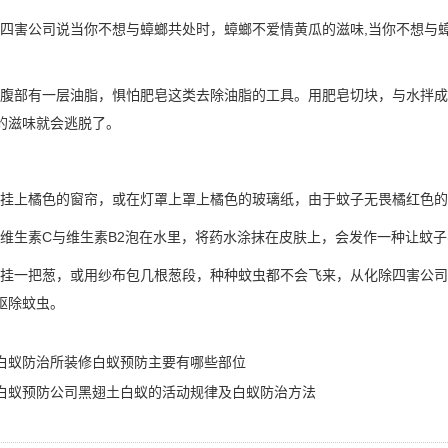
四害公司说当你不想与蟑螂共处时，蟑螂不爱情黄瓜的滋味,当你不想与蟑
腹部有一层油脂，惧怕肥皂这类去除油脂的工具。用肥皂切块，与水拌成
的滋味就会逃脱了。
挂上橘色的窗帘，或在灯罩上罩上橘色的玻璃纸，由于蚊子无畏橘红色的
维生素C与维生素B2泡在水里，将药水涂抹在皮肤上，会发作一种让蚊
挂一把葱，或用纱布包几根葱段，种种蚊虫都不会飞来，从化除四害公司
驱除蚊虫
。
白蚁防治所装修白蚁预防主要有哪些部位
白蚁预防公司黑翅土白蚁的活动规律及白蚁防治方法