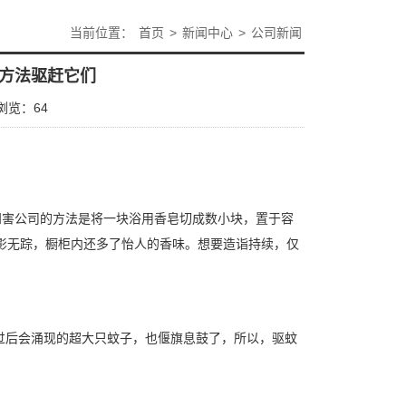
当前位置：
首页
>
新闻中心
>
公司新闻
方法驱赶它们
浏览：
64
四害公司的方法是将一块浴用香皂切成数小块，置于容
影无踪，橱柜内还多了怡人的香味。想要造诣持续，仅
过后会涌现的超大只
蚊子
，也偃旗息鼓了，所以，驱蚊