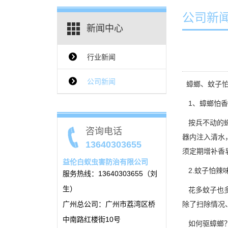
公司新
新闻中心
行业新闻
{$ClassName_en}
公司新闻
蟑螂、蚊子怕
1、蟑螂怕香
按兵不动的蟑
咨询电话
器内注入清水
13640303655
须定期增补香
益伦白蚁虫害防治有限公司
2.蚊子怕辣
服务热线：13640303655（刘
生）
花多蚊子也多
广州总公司：广州市荔湾区桥
除了扫除情况
中南路红楼街10号
如何
驱蟑螂